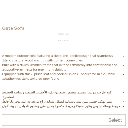
Qute Sofa
SKU
5600475
SKU:
5600475
Price
EGP 56,392.00
A modern outdoor sofa featuring a sleek, low-profile design that seamlessly
blends natural wood warmth with contemporary lines.
Built with a sturdy wooden frame that extends smoothly into comfortable and
supportive armrests for maximum stability.
Equipped with thick, plush seat and back cushions upholstered in a durable,
weather-resistant textured grey fabric.
كنبة خارجية مودرن بتصميم منخفض يجمع بين دفء الأخشاب الطبيعية وبساطة الخطوط
المعاصرة.
تتميز بهيكل خشبي متين يمتد بانسيابية ليشكل مساند ذراع مريحة وداعمة توفر ثباتاً فائقاً.
مزودة بوسائد جلوس وظهر سميكة ومريحة مكسوة بنسيج متين ومقاوم للعوامل الجوية بألوان
رمادية متداخلة.