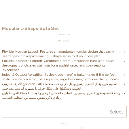
Modular L-Shape Sofa Set
SKU
5600320
SKU:
5600320
Price
EGP 145,600.00
Flexible Modular Layout: Features an adaptable modular design that easily
rearranges into a space-saving L-shape setup to fit your floor plan.
Luxurious Modern Comfort: Combines a premium wooden base with plush,
deep-gray upholstered cushions for a sophisticated and cozy seating
experience.
Indoor & Outdoor Versatility: Its sleek, open-profile build makes it the perfect
stylish centerpiece for upscale patios, large balconies, or modern living rooms.
تصميم مرن وقابل للتعديل: يتميز بهيكل ذي وحدات منفصلة (Modular) تتيح لك إعادة ترتيب
الجلسة وتشكيلها على شكل حرف L بسهولة لتناسب مساحتك.
راحة فخمة ومظهر عصري: يجمع بين الشاسيه الخشبي الراقي والوسائد المبطنة المريحة بلون
رمادي داكن يضفي لمسة من الفخامة الحداثية.
مثالي للمساحات الخارجية والداخلية: تصميم عملي ومفتوح يجعله خياراً ممتازاً لتنسيق الحدائق،
الشرفات الواسعة، أو غرف المعيشة المودرن.
Quantity