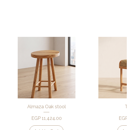
Quick View
Qu
Almaza Oak stool
To
Price
Price
EGP 11,424.00
EGP 