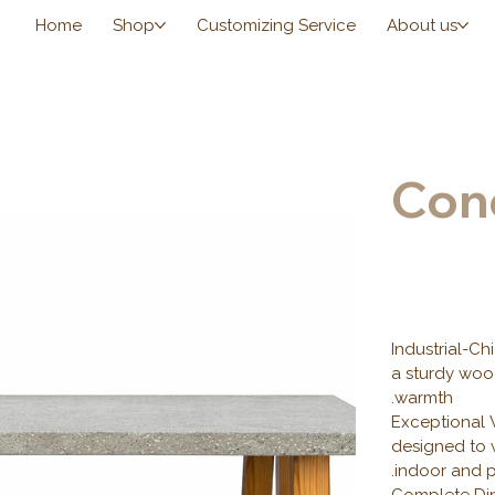
Home
Shop
Customizing Service
About us
Conc
Industrial-Ch
a sturdy wood
warmth.
Exceptional W
designed to 
indoor and pa