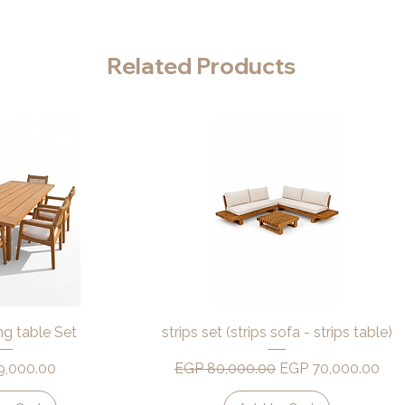
Related Products
k View
Quick View
ing table Set
strips set (strips sofa - strips table)
Regular Price
Sale Price
9,000.00
EGP 80,000.00
EGP 70,000.00