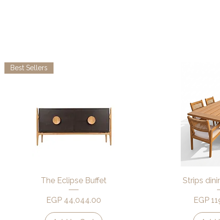
Best Sellers
Quick View
Quic
The Eclipse Buffet
Strips din
Price
Price
EGP 44,044.00
EGP 11