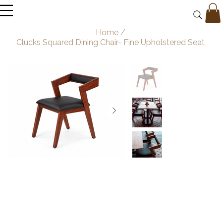
Home
/
Clucks Squared Dining Chair- Fine Upholstered Seat